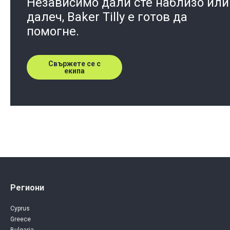
Независимо дали сте наблизо или
далеч, Baker Tilly e готов да
помогне.
Свържете се с
екипа
Региони
Cyprus
Greece
Bulgaria