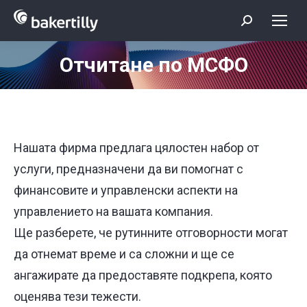
Search:
Отчитане по МСФО
You are here:
Нашата фирма предлага цялостен набор от
услуги, предназначени да ви помогнат с
финансовите и управленски аспекти на
управлението на вашата компания.
Ще разберете, че рутинните отговорности могат
да отнемат време и са сложни и ще се
ангажирате да предоставяте подкрепа, която
оценява тези тежести.