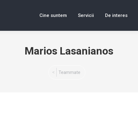
Cine suntem
Servicii
De interes
Marios Lasanianos
You are here:
Teammate