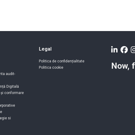
Legal
Politica de confidențialitate
Now, 
Politica cookie
nta audit-
nță Digitală
e și conformare
orporative
te
egie si