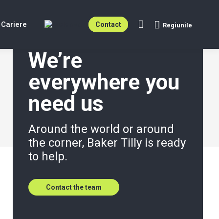
Cariere
Contact
RegiuniIe
Search:
We’re
everywhere you
need us
Around the world or around
the corner, Baker Tilly is ready
to help.
Contact the team