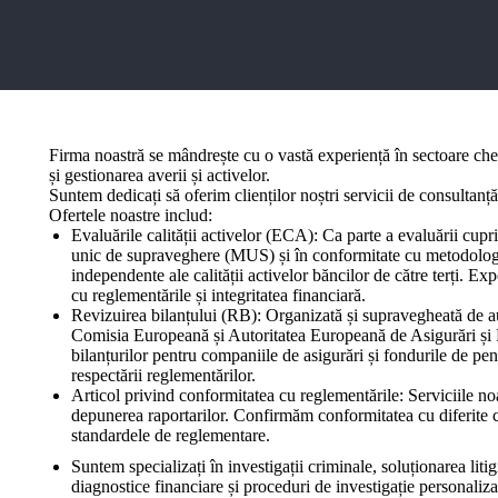
Firma noastră se mândrește cu o vastă experiență în sectoare cheie,
și gestionarea averii și activelor.
Suntem dedicați să oferim clienților noștri servicii de consultanță
Ofertele noastre includ:
Evaluările calității activelor (ECA): Ca parte a evaluării c
unic de supraveghere (MUS) și în conformitate cu metodolog
independente ale calității activelor băncilor de către terți. E
cu reglementările și integritatea financiară.
Revizuirea bilanțului (RB): Organizată și supravegheată de auto
Comisia Europeană și Autoritatea Europeană de Asigurări și 
bilanțurilor pentru companiile de asigurări și fondurile de pens
respectării reglementărilor.
Articol privind conformitatea cu reglementările: Serviciile noast
depunerea raportarilor. Confirmăm conformitatea cu diferite c
standardele de reglementare.
Suntem specializați în investigații criminale, soluționarea liti
diagnostice financiare și proceduri de investigație personaliza