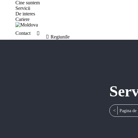
Cine suntem
Servicii
De interes
Cariere
Contact
Search:
RegiuniIe
Serv
You are here:
Pagina de 