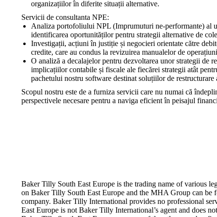
organizațiilor în diferite situații alternative.
Servicii de consultanta NPE:
Analiza portofoliului NPL (Imprumuturi ne-performante) al un
identificarea oportunităților pentru strategii alternative de c
Investigații, acțiuni în justiție și negocieri orientate către de
credite, care au condus la revizuirea manualelor de operațiuni ș
O analiză a decalajelor pentru dezvoltarea unor strategii de re
implicațiilor contabile și fiscale ale fiecărei strategii atât pen
pachetului nostru software destinat soluțiilor de restructurare 
Scopul nostru este de a furniza servicii care nu numai că îndepline
perspectivele necesare pentru a naviga eficient în peisajul finan
Cipru
Grecia
Bulgaria
Romania
Moldova
Servicii de Audit
Servicii de Taxe
Servicii de consultanta audit- Int
Servicii De Consultanță Digitală
Servicii de raportare și conformar
Servicii juridice și corporative
ESG & Sustenabilitate
Consultanta in Strategie si Mana
Baker Tilly South East Europe is the trading name of various l
on Baker Tilly South East Europe and the MHA Group can be fou
company. Baker Tilly International provides no professional serv
East Europe is not Baker Tilly International’s agent and does not