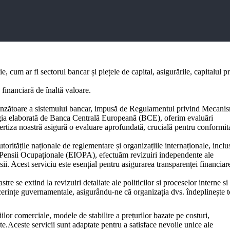
 cum ar fi sectorul bancar și piețele de capital, asigurările, capitalul pr
 financiară de înaltă valoare.
uprinzătoare a sistemului bancar, impusă de Regulamentul privind Mecani
ia elaborată de Banca Centrală Europeană (BCE), oferim evaluări
xpertiza noastră asigură o evaluare aprofundată, crucială pentru conformit
ritățile naționale de reglementare și organizațiile internaționale, inclu
Pensii Ocupaționale (EIOPA), efectuăm revizuiri independente ale
ii. Acest serviciu este esențial pentru asigurarea transparenței financiare
re se extind la revizuiri detaliate ale politicilor si proceselor interne si
erințe guvernamentale, asigurându-ne că organizația dvs. îndeplinește t
giilor comerciale, modele de stabilire a prețurilor bazate pe costuri,
te.Aceste servicii sunt adaptate pentru a satisface nevoile unice ale