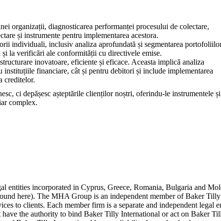
ei organizații, diagnosticarea performanței procesului de colectare,
olectare și instrumente pentru implementarea acestora.
bitorii individuali, inclusiv analiza aprofundată și segmentarea portofoliilo
i la verificări ale conformității cu directivele emise.
structurare inovatoare, eficiente și eficace. Aceasta implică analiza
tru instituțiile financiare, cât și pentru debitori și include implementarea
a creditelor.
sc, ci depășesc așteptările clienților noștri, oferindu-le instrumentele și
ciar complex.
roducere
e financiară
gement
Politica de confidențialitate
Politica cookie
egal entities incorporated in Cyprus, Greece, Romania, Bulgaria and 
nd here). The MHA Group is an independent member of Baker Tilly Inte
ices to clients. Each member firm is a separate and independent legal ent
 have the authority to bind Baker Tilly International or act on Baker Til