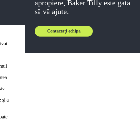
apropiere, Baker Tilly este gata
să vă ajute.
Contactați echipa
ivat
smul
atea
siv
 și a
oate