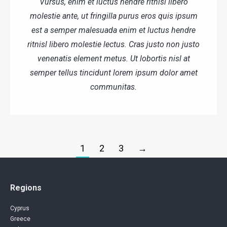
Vursus, enim et luctus hendre ritnisl libero
molestie ante, ut fringilla purus eros quis ipsum
est a semper malesuada enim et luctus hendre
ritnisl libero molestie lectus. Cras justo non justo
venenatis element metus. Ut lobortis nisl at
semper tellus tincidunt lorem ipsum dolor amet
communitas.
1
2
3
→
Regions
Cyprus
Greece