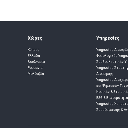
Χώρες
Υπηρεσίες
Κύπρος
Υπηρεσίες Διασφά
Ελλάδα
Φορολογικές Yπηρε
Βουλγαρία
Συμβουλευτικές Y
Ρουμανία
Υπηρεσίες Στρατηγ
Μολδαβία
Διοίκησης
Υπηρεσίες Διαχείρ
και Ψηφιακών Τεχν
Νομικές & Εταιρικ
ESG & Βιωσιμότητα
Υπηρεσίες Χρηματ
Συμμόρφωσης & Α