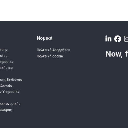
Νομικά
λισης
Πολιτική Απορρήτου
Now, 
σίες
Πολιτική cookie
πηρεσίες
ικής και
ισης Κινδύνων
ολογιών
ές Υπηρεσίες
οοικονομικής
ναφοράς