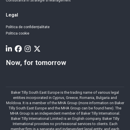
Consultanta in Strategie si Management
Legal
Politica de confidențialitate
Politica cookie
Now, for tomorrow
Baker Tilly South East Europe is the trading name of various legal
entities incorporated in Cyprus, Greece, Romania, Bulgaria and
Moldova. It is a member of the MHA Group (more information on Baker
Tilly South East Europe and the MHA Group can be found here). The
MHA Group is an independent member of Baker Tilly International.
Baker Tilly International Limited is an English company. Baker Tilly
International provides no professional services to clients. Each
member firm is a separate and independent legal entity, and each