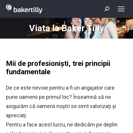
Search:
Viata la Baker Tilly
You are here:
Mii de profesioniști, trei principii
fundamentale
De ce este nevoie pentru a fi un angajator care
pune oamenii pe primul loc? Înseamnă să ne
asigurăm că oamenii noștri se simt valorizați și
apreciați.
Pentru a face acest lucru, ne dedicăm pe deplin