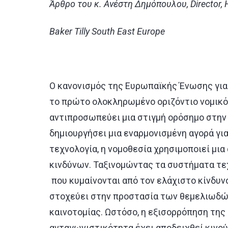
Άρθρο
του
κ
.
Ανέστη
Δημόπουλου
, Director,
Baker
Tilly
South
East
Europe
Ο κανονισμός της Ευρωπαϊκής Ένωσης για
το πρώτο ολοκληρωμένο οριζόντιο νομικό 
αντιπροσωπεύει μια στιγμή ορόσημο στην 
δημιουργήσει μια εναρμονισμένη αγορά γι
τεχνολογία, η νομοθεσία χρησιμοποιεί μια
κινδύνων. Ταξινομώντας τα συστήματα τε
που κυμαίνονται από τον ελάχιστο κίνδυν
στοχεύει στην προστασία των θεμελιωδώ
καινοτομίας. Ωστόσο, η εξισορρόπηση της
ανταγωνιστικότητα έχει αποδειχθεί κινο